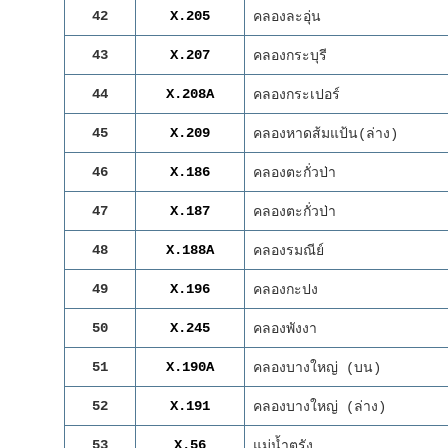
42
X.205
คลองละอุ่น
43
X.207
คลองกระบุรี
44
X.208A
คลองกระเปอร์
45
X.209
คลองหาดส้มแป้น(ล่าง)
46
X.186
คลองตะกั่วป่า
47
X.187
คลองตะกั่วป่า
48
X.188A
คลองรมณีย์
49
X.196
คลองกะปง
50
X.245
คลองพังงา
51
X.190A
คลองบางใหญ่ (บน)
52
X.191
คลองบางใหญ่ (ล่าง)
53
X.56
แม่น้ำตรัง