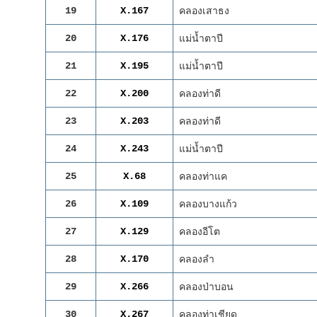
19
X.167
คลองเสาธง
20
X.176
แม่น้ำตาปี
21
X.195
แม่น้ำตาปี
22
X.200
คลองท่าดี
23
X.203
คลองท่าดี
24
X.243
แม่น้ำตาปี
25
X.68
คลองท่าแค
26
X.109
คลองบางแก้ว
27
X.129
คลองอีโต
28
X.170
คลองลำ
29
X.266
คลองป่าบอน
30
X.267
คลองท่าเชียด