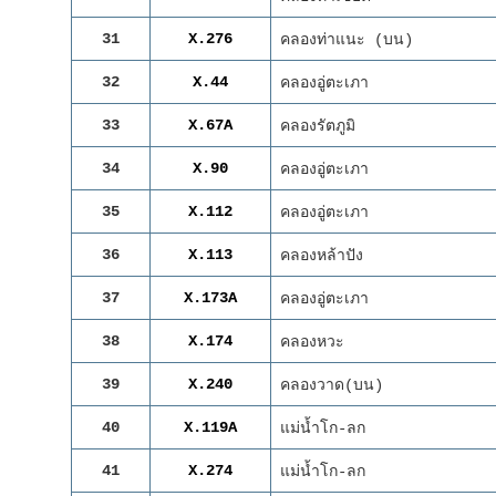
31
X.276
คลองท่าแนะ (บน)
32
X.44
คลองอู่ตะเภา
33
X.67A
คลองรัตภูมิ
34
X.90
คลองอู่ตะเภา
35
X.112
คลองอู่ตะเภา
36
X.113
คลองหล้าปัง
37
X.173A
คลองอู่ตะเภา
38
X.174
คลองหวะ
39
X.240
คลองวาด(บน)
40
X.119A
แม่น้ำโก-ลก
41
X.274
แม่น้ำโก-ลก