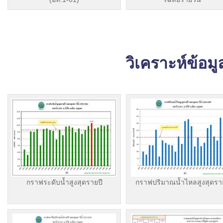
วิเคราะห์ข้อม
กราฟระดับน้ำสูงสุดรายปี
กราฟปริมาณน้ำไหลสูงสุดรา